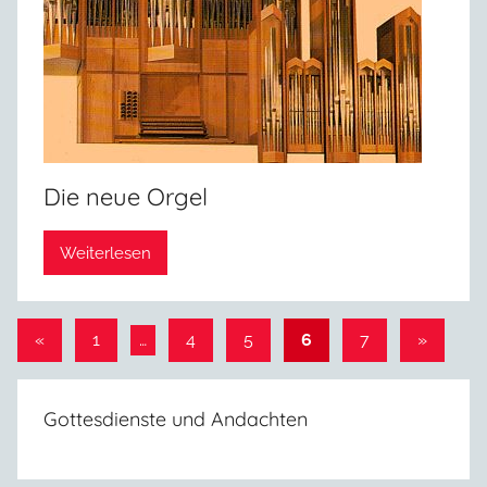
Die neue Orgel
Weiterlesen
Seitennummerierung
Vorherige
Nächste
«
1
…
4
5
6
7
»
Beiträge
Beiträge
der
Beiträge
Gottesdienste und Andachten