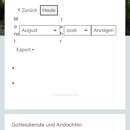
Zurück
Heute
M
J
o
a
na
h
t
r
Export
Gottesdienste und Andachten