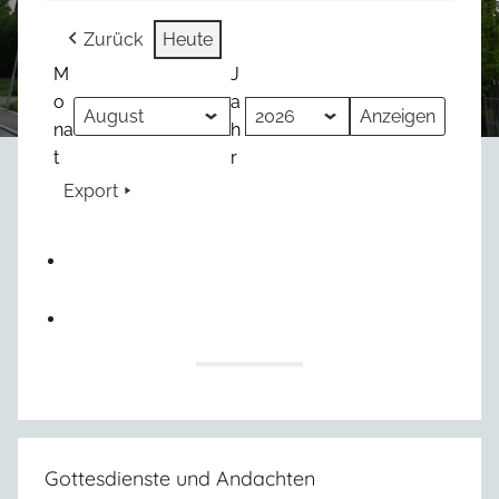
Zurück
Heute
M
J
o
a
na
h
t
r
Export
Gottesdienste und Andachten