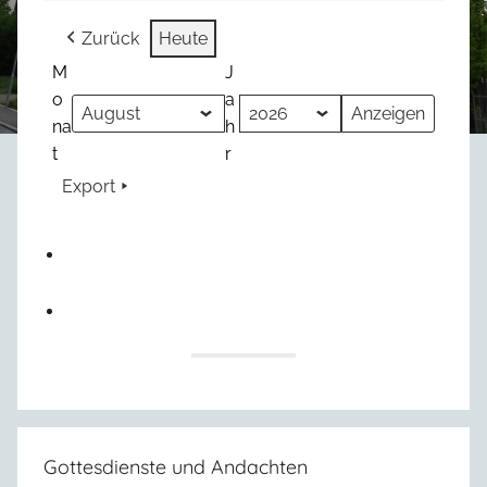
Zurück
Heute
M
J
o
a
na
h
t
r
Export
Gottesdienste und Andachten