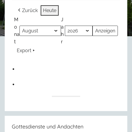
Zurück
Heute
M
J
o
a
na
h
t
r
Export
Gottesdienste und Andachten